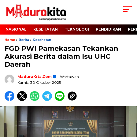
NASIONAL
KESEHATAN
TEKNOLOGI
PENDIDIKAN
PER
/
/
Home
Berita
Kesehatan
FGD PWI Pamekasan Tekankan
Akurasi Berita dalam Isu UHC
Daerah
MaduraKita.com
- Wartawan
Kamis, 30 Oktober 2025