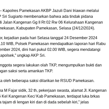
– Kapolres Pamekasan AKBP Jazuli Dani Iriawan melalui
 Sri Sugiarto membenarkan bahwa ada tindak pidana
i Jalan Kangenan Gg II Rt 02 Rw 06 Kelurahaan Kangenan
ekasan, Kabupaten Pamekasan, Selasa (24/12/2024).
or, kejadian pada hari Selasa tanggal 24 Desember 2024
2.10 WIB, Polsek Pamekasan mendapatkan laporan hari Rabu
ember 2024, dini hari pukul 02.00 WIB, segera mendatangi
apolsek,” ungkap AKP Sri.
nggota segera lakukan olah TKP, mengumpulkan bukti dan
ngan saksi serta amankan TKP.
ka oleh beberapa saksi dilarikan ke RSUD Pamekasan.
 M Fajar sidik, 32 th, pekerjaan swasta, alamat Jl. Kangenan
 06 Kel Kangenan Kec/ Kab Pamekasan, terdapat luka brkas
tajam di lengan kiri dan di dada sebelah kiri,” jelas