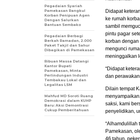
Pegadaian Syariah
Pamekasan Rangkul
Didapat keteran
Korban Penipuan Agen
ke rumah korba
Dengan Salurkan
Bantuan Sembako
sambil memguca
pintu pagar se
Pegadaian Berbagi
Berkah Ramadan, 2.000
korban dengan 
Paket Takjil dan Sahur
mengunci rumah 
Dibagikan di Pamekasan
meninggalkan l
Ribuan Massa Datangi
Kantor Bupati
“Didapat ketera
Pamekasan, Minta
Perlindungan Industri
dan perawakan
Tembakau Lokal dan
Legalitas LSM
Dilain tempat 
menyampaikan, 
Mahfud MD Soroti Ruang
Demokrasi dalam KUHP
saksi, kami be
Baru: Aksi Demontrasi
Cukup Pemberitahuan
penyelidikan, 
“Alhamdulillah 
Pamekasan, ole
46 tahun, peke