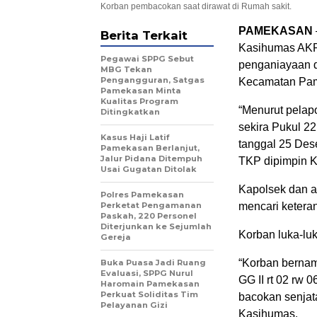
Korban pembacokan saat dirawat di Rumah sakit.
PAMEKASAN
Berita Terkait
Kasihumas AKP
Pegawai SPPG Sebut
penganiayaan d
MBG Tekan
Pengangguran, Satgas
Kecamatan Pam
Pamekasan Minta
Kualitas Program
“Menurut pelap
Ditingkatkan
sekira Pukul 2
Kasus Haji Latif
tanggal 25 Des
Pamekasan Berlanjut,
Jalur Pidana Ditempuh
TKP dipimpin K
Usai Gugatan Ditolak
Kapolsek dan a
Polres Pamekasan
Perketat Pengamanan
mencari ketera
Paskah, 220 Personel
Diterjunkan ke Sejumlah
Korban luka-lu
Gereja
“Korban bernama
Buka Puasa Jadi Ruang
Evaluasi, SPPG Nurul
GG II rt 02 rw
Haromain Pamekasan
Perkuat Soliditas Tim
bacokan senjata 
Pelayanan Gizi
Kasihumas.