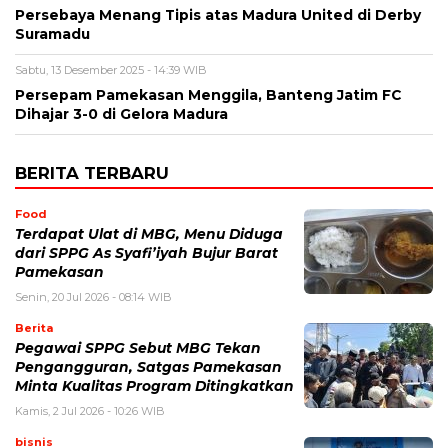
Persebaya Menang Tipis atas Madura United di Derby
Suramadu
Sabtu, 13 Desember 2025 - 14:39 WIB
Persepam Pamekasan Menggila, Banteng Jatim FC
Dihajar 3-0 di Gelora Madura
BERITA TERBARU
Food
Terdapat Ulat di MBG, Menu Diduga
dari SPPG As Syafi’iyah Bujur Barat
Pamekasan
Senin, 20 Jul 2026 - 08:14 WIB
Berita
Pegawai SPPG Sebut MBG Tekan
Pengangguran, Satgas Pamekasan
Minta Kualitas Program Ditingkatkan
Kamis, 2 Jul 2026 - 10:26 WIB
bisnis