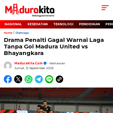
NASIONAL
KESEHATAN
TEKNOLOGI
PENDIDIKAN
PER
/
Home
Olahraga
Drama Penalti Gagal Warnai Laga
Tanpa Gol Madura United vs
Bhayangkara
MaduraKita.com
- Wartawan
Jumat, 12 September 2025