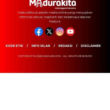
MaduraKita.id adalah media online yang menyajikan
informasi aktual, inspiratif, dan terpercaya seputar
Madura.
KODE ETIK
INFO IKLAN
REDAKSI
DISCLAIMER
COPYRIGHT © 2026 MADURA KITA - ALL RIGHTS RESERVED